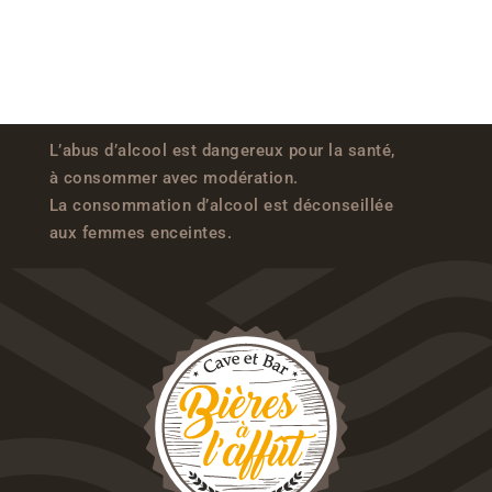
L’abus d’alcool est dangereux pour la santé,
à consommer avec modération.
La consommation d’alcool est déconseillée
aux femmes enceintes.