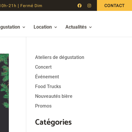
10h-21h | Fermé Dim
CONTACT
égustation
Location
Actualités
Ateliers de dégustation
Concert
Événement
Food Trucks
Nouveautés bière
Promos
Catégories