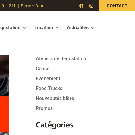
10h-21h | Fermé Dim
CONTACT
égustation
Location
Actualités
Ateliers de dégustation
Concert
Événement
Food Trucks
Nouveautés bière
Promos
Catégories