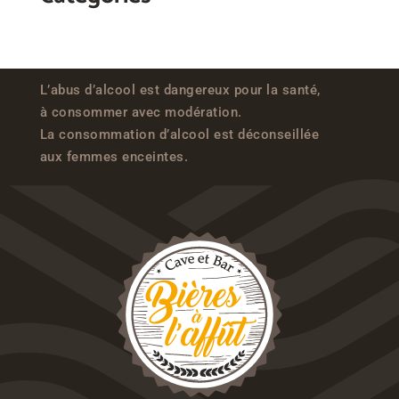
L’abus d’alcool est dangereux pour la santé,
à consommer avec modération.
La consommation d’alcool est déconseillée
aux femmes enceintes.